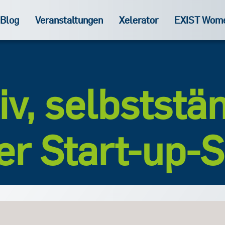
Blog
Veranstaltungen
Xelerator
EXIST Wom
iv, selbststä
er Start-up-