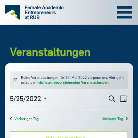
Zum
Female Academic
Inhalt
Entrepreneurs
at RUB
Veranstaltungen
Keine Veranstaltungen für 25. Mai 2022 vorgesehen. Hier geht
Hinweis
für
es zu den
nächsten bevorstehenden Veranstaltungen
.
25.
Vera
Ver
5/25/2022
Suche
Tag
Datum
Ans
Mai
Suc
wählen.
Nav
Vorheriger Tag
Nächster Tag
2022
und