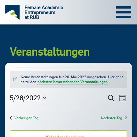
Zum
Female Academic
Inhalt
Entrepreneurs
at RUB
Veranstaltungen
Keine Veranstaltungen für 26. Mai 2022 vorgesehen. Hier geht
Hinweis
für
es zu den
nächsten bevorstehenden Veranstaltungen
.
26.
Vera
Ver
5/26/2022
Suche
Tag
Datum
Ans
Mai
Suc
wählen.
Nav
Vorheriger Tag
Nächster Tag
2022
und